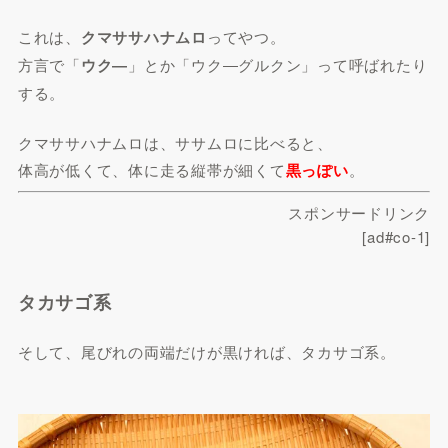
これは、
クマササハナムロ
ってやつ。
方言で「
ウク―
」とか「ウク―グルクン」って呼ばれたり
する。
クマササハナムロは、ササムロに比べると、
体高が低くて、体に走る縦帯が細くて
黒っぽい
。
スポンサードリンク
[ad#co-1]
タカサゴ系
そして、尾びれの両端だけが黒ければ、タカサゴ系。