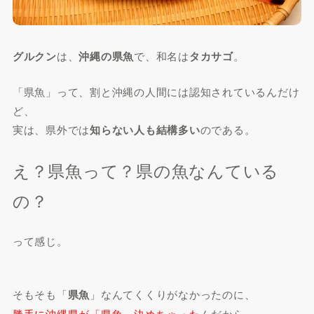
グルクン
は、
沖縄の県魚
で、和名は
タカサゴ
。
「県魚」って、割と沖縄の人間には認知されているんだけ
ど、
実は、県外では
知らない人も結構多い
のである。
え？県魚って？県の魚なんている
の？
って感じ。
そもそも「
県魚
」なんてくくりがなかったのに、
勝手に沖縄県が「県魚」決めちゃった
んだから、