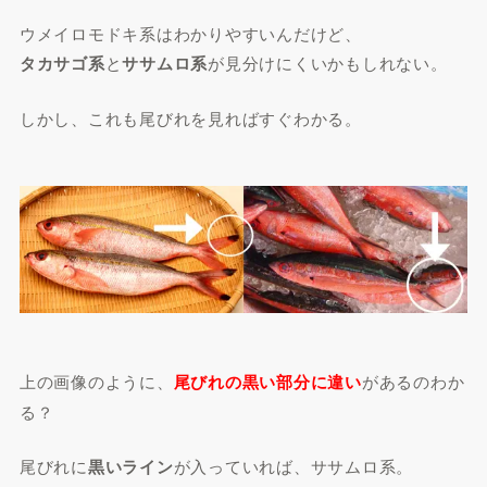
ウメイロモドキ系はわかりやすいんだけど、
タカサゴ系
と
ササムロ系
が見分けにくいかもしれない。
しかし、これも尾びれを見ればすぐわかる。
上の画像のように、
尾びれの黒い部分に違い
があるのわか
る？
尾びれに
黒いライン
が入っていれば、ササムロ系。