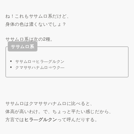
ね！これもササムロ系だけど、
身体の色は濃くないでしょ？
ササムロ系は次の2種。
ササムロ系
ササムロ⇒ヒラ―グルクン
クマササハナムロ⇒ウク―
ササムロはクマササハナムロに比べると、
体高が高いわけ。で、ちょっと平たい感じだから、
方言では
ヒラ―グルクン
って呼んだりする。