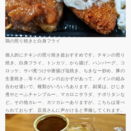
鶏の照り焼きと白身フライ
個人的にチキンの照り焼き超おすすめです。チキンの照り
焼き、白身フライ、トンカツ、から揚げ、ハンバーグ、コ
ロッケ、サバ煮つけや唐揚げ塩焼き、ちきなー炒め、豚の
生姜焼き…等々のメインのおかずがあって、メインの組み
合わせ違いで、種類がいろいろあります。副菜は、ひじき
煮やとーふチャンプルー、マカロニサラダ、ナポリタンな
ど。その他カレー、カツカレーありますが、こちらは並べ
られておらず、店員さんに声かけると準備してくれます。