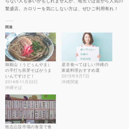
らない人も多いかもしれませんが、地元では昔から人気の
繁盛店。カロリーを気にしない方は、ぜひご利用有れ！
関連
御殿山（うどぅんやま）
是非食べてほしい沖縄の
の手打ち胚芽そばがうま
家庭料理おすすめ選
いんですけど！
2015年8月7日
2014年11月22日
沖縄関連
沖縄そば
牧志公設市場の食堂で食