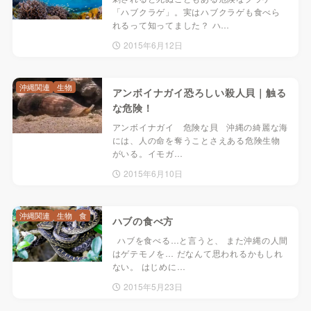
「ハブクラゲ」。実はハブクラゲも食べら
れるって知ってました？ ハ…
2015年6月12日
沖縄関連
生物
アンボイナガイ恐ろしい殺人貝｜触る
な危険！
アンボイナガイ 危険な貝 沖縄の綺麗な海
には、人の命を奪うことさえある危険生物
がいる。イモガ…
2015年6月10日
沖縄関連
生物
食
ハブの食べ方
ハブを食べる…と言うと、 また沖縄の人間
はゲテモノを… だなんて思われるかもしれ
ない。 はじめに…
2015年5月23日