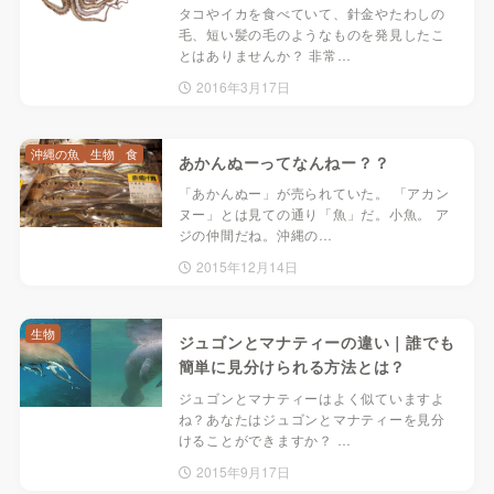
タコやイカを食べていて、針金やたわしの
毛、短い髪の毛のようなものを発見したこ
とはありませんか？ 非常…
2016年3月17日
沖縄の魚
生物
食
あかんぬーってなんねー？？
「あかんぬー」が売られていた。 「アカン
ヌー」とは見ての通り「魚」だ。小魚。 ア
ジの仲間だね。沖縄の…
2015年12月14日
生物
ジュゴンとマナティーの違い｜誰でも
簡単に見分けられる方法とは？
ジュゴンとマナティーはよく似ていますよ
ね？あなたはジュゴンとマナティーを見分
けることができますか？ …
2015年9月17日