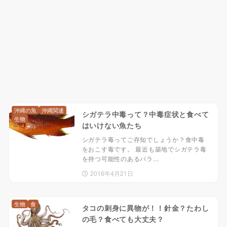
沖縄の魚
沖縄関連
シガテラ中毒って？中毒症状と食べて
生物
はいけない魚たち
シガテラ毒ってご存知でしょうか？食中毒
をおこす毒です。 最近も築地でシガテラ毒
を持つ可能性のあるバラ…
2016年4月21日
生物
食
タコの刺身に異物が！！針金？たわし
の毛？食べても大丈夫？