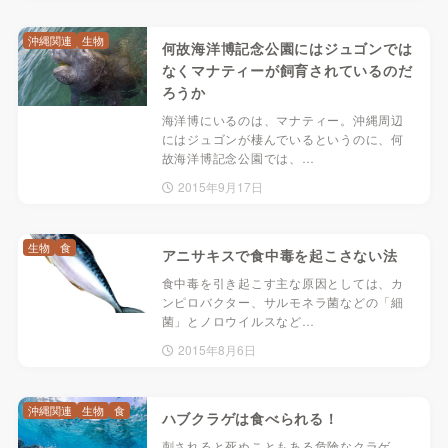
沖縄関連
生物
何故海洋博記念公園にはジュゴンでは
なくマナティーが飼育されているのだ
ろうか
海洋博にいるのは、マナティー。沖縄周辺
にはジュゴンが棲んでいるというのに、何
故海洋博記念公園では、…
2015年9月17日
生物
食
アニサキスで食中毒を起こさない法
食中毒を引き起こす主な原因としては、カ
ンピロバクター、サルモネラ菌などの「細
菌」とノロウイルスなど…
2015年8月6日
沖縄関連
生物
食
ハブクラゲは食べられる！
刺されると死ぬこともある危険なクラゲ