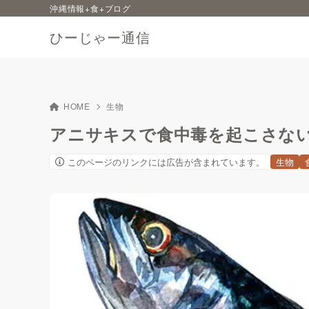
沖縄情報+食+ブログ
ひーじゃー通信
HOME
生物
アニサキスで食中毒を起こさな
このページのリンクには広告が含まれています。
生物