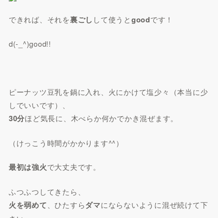
できれば、それを
裏ごし
して使うと
good
です！
d(-_^)good!!
ピーナッツ豆乳を鍋に入れ、火にかけて塩少々（本当に少
しでいいです）、
30分
ほど気長に、木べらか何かでかき混ぜます。
（けっこう時間がかかります^^）
最初は強火
で大丈夫です。
ふつふつしてきたら、
火を弱めて
、ひたすら
ダマ
にならないように混ぜ続けて下