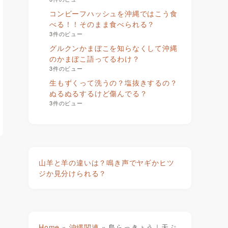
コンビーフハッシュを沖縄ではこう食
べる！！そのまま食べられる？
3件のビュー
グルクンかまぼこを知らなくして沖縄
のかまぼこ語ってるわけ？
3件のビュー
生もずくって洗うの？塩抜きするの？
ぬるぬるするけど傷んでる？
3件のビュー
山羊と羊の違いは？鳴き声でヤギかヒツ
ジか見分けられる？
Home
»
沖縄関連
»
島らっきょう｜天ぷ