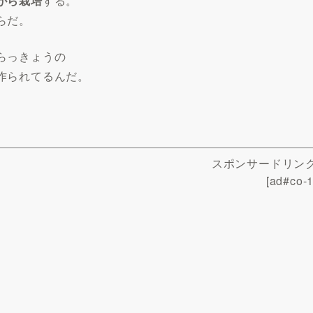
がら栽培
する。
らだ。
らっきょうの
作られてるんだ。
スポンサードリン
[ad#co-1