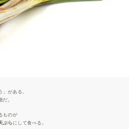
う」がある。
徴だ。
るものが
天ぷら
にして食べる。