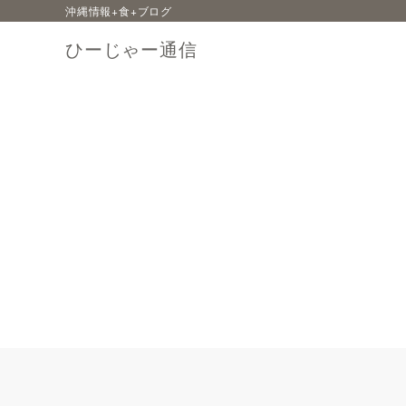
沖縄情報+食+ブログ
ひーじゃー通信