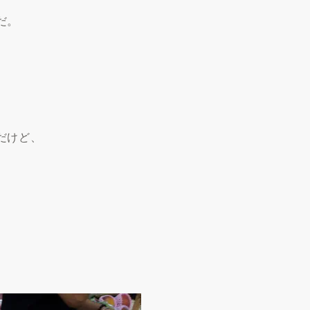
だ。
だけど、
、
。