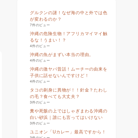
グルクンの謎！なぜ海の中と外では色
が変わるのか？
7件のビュー
沖縄の危険生物！アフリカマイマイ触
るな！うまい！？
4件のビュー
沖縄の魚がまずい本当の理由。
4件のビュー
沖縄の激ヤバ昔話！ムーチーの由来を
子供に話せないんですけど！
4件のビュー
タコの刺身に異物が！！針金？たわし
の毛？食べても大丈夫？
3件のビュー
糞や死骸の上ではしゃぎまわる沖縄の
白い砂浜｜誰にも言ってはいけない
3件のビュー
ユニオン「Uカレー」最高ですから！
3件のビュー